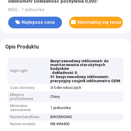
inklinometr Dokładność pochylenia 0,005°
MOQ：1 jednostka
Najlepsza cena
Skontaktuj się teraz
Opis Produktu
Bezprzewodowy inklinometr do
monitorowania starożytnych
budynków
High Light
,
,
dokładność 0
,
01 bezprzewodowy inklinometr
precyzyjny czujnik inklinometru ODM
Czas dostawy
3-5 dni roboczych
Miejsce
Chiny
pochodzenia
Minimalne
1 jednostka
zamówienie
Nazwa handlowa
BWSENSING
Numer modelu
NB-WM400