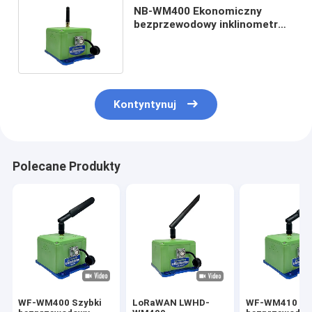
NB-WM400 Ekonomiczny
bezprzewodowy inklinometr
Dokładność pochylenia 0,005°
Kontyntynuj
Polecane Produkty
WF-WM400 Szybki
LoRaWAN LWHD-
WF-WM410 Sz