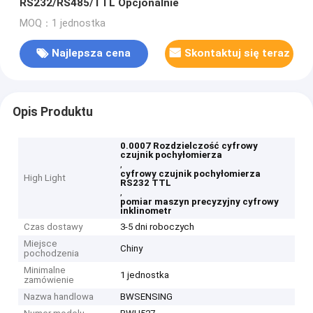
RS232/RS485/TTL Opcjonalnie
MOQ：1 jednostka
Najlepsza cena
Skontaktuj się teraz
Opis Produktu
0.0007 Rozdzielczość cyfrowy
czujnik pochyłomierza
,
cyfrowy czujnik pochyłomierza
High Light
RS232 TTL
,
pomiar maszyn precyzyjny cyfrowy
inklinometr
Czas dostawy
3-5 dni roboczych
Miejsce
Chiny
pochodzenia
Minimalne
1 jednostka
zamówienie
Nazwa handlowa
BWSENSING