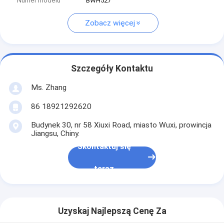
Numer modelu
BWH527
Zobacz więcej
Szczegóły Kontaktu
Ms. Zhang
86 18921292620
Budynek 30, nr 58 Xiuxi Road, miasto Wuxi, prowincja
Jiangsu, Chiny.
Skontaktuj się
teraz
Uzyskaj Najlepszą Cenę Za