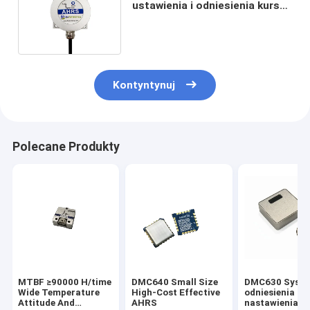
ustawienia i odniesienia kursu
AHRS RS232/RS485/TTL
Kontyntynuj
Polecane Produkty
MTBF ≥90000 H/time
DMC640 Small Size
DMC630 Syst
Wide Temperature
High-Cost Effective
odniesienia po
Attitude And
AHRS
nastawienia o