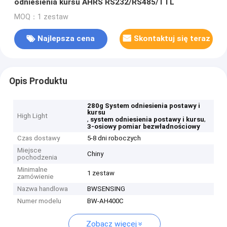
odniesienia kursu AHRS RS232/RS485/TTL
MOQ：1 zestaw
Najlepsza cena
Skontaktuj się teraz
Opis Produktu
280g System odniesienia postawy i
kursu
High Light
,
,
system odniesienia postawy i kursu
3-osiowy pomiar bezwładnościowy
Czas dostawy
5-8 dni roboczych
Miejsce
Chiny
pochodzenia
Minimalne
1 zestaw
zamówienie
Nazwa handlowa
BWSENSING
Numer modelu
BW-AH400C
Zobacz więcej