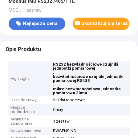
Modbus IMU RS232 /485/TTL
MOQ：1 zestaw
Najlepsza cena
Skontaktuj się teraz
Opis Produktu
RS232 bezwładnościowe czujniki
jednostki pomiarowej
,
bezwładnościowe czujniki jednostki
High Light
pomiarowej RS485
,
mikro bezwładnościowa jednostka
pomiarowa 30mA
Czas dostawy
5-8 dni roboczych
Miejsce
Chiny
pochodzenia
Minimalne
1 zestaw
zamówienie
Nazwa handlowa
BWSENSING