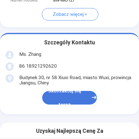
Numer modelu
BW-IMU127
Zobacz więcej
Szczegóły Kontaktu
Ms. Zhang
86 18921292620
Budynek 30, nr 58 Xiuxi Road, miasto Wuxi, prowincja
Jiangsu, Chiny.
Skontaktuj się
teraz
Uzyskaj Najlepszą Cenę Za