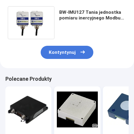
BW-IMU127 Tania jednostka
pomiaru inercyjnego Modbus
IMU RS232 /485/TTL
Kontyntynuj
Polecane Produkty