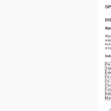
OP
DIS
Wpr
Wys
wyj
kos
zmi
Ind
Par
Zak
Dok
Oś 
Oś
Zwo
Czę
Kab
Mas