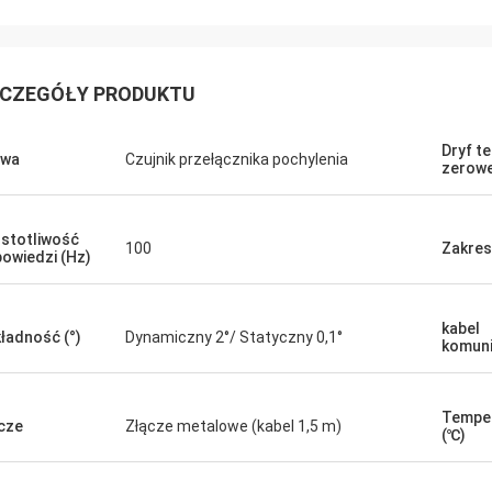
CZEGÓŁY PRODUKTU
Dryf t
zwa
Czujnik przełącznika pochylenia
zerowe
stotliwość
100
Zakres
owiedzi (Hz)
kabel
ładność (°)
Dynamiczny 2°/ Statyczny 0,1°
komuni
Temper
cze
Złącze metalowe (kabel 1,5 m)
(℃)