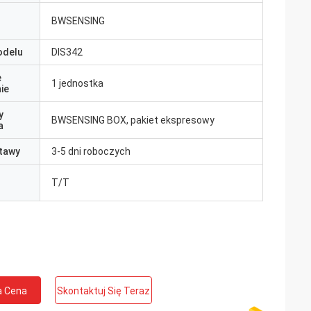
BWSENSING
odelu
DIS342
e
1 jednostka
ie
y
BWSENSING BOX, pakiet ekspresowy
a
tawy
3-5 dni roboczych
T/T
a Cena
Skontaktuj Się Teraz