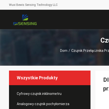
Wuxi Bewis Sensing Technology LLC
Cz
Dom
/
Czujnik Przełącznika Pr
Wszystkie Produkty
D
pr
Cyfrowy czujnik inklinometru
Analogowy czujnik pochyłomierza