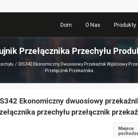
Dom
O Nas
Produkty
ujnik Przełącznika Przechyłu Produ
zechyłu
/
DIS342 Ekonomiczny Dwuosiowy Przekaźnik Wyjściowy Przek
Przełącznik Przekaźnika
IS342 Ekonomiczny dwuosiowy przekaźnik
zełącznika przechyłu przełącznik przeka
Miejsce
pochodze