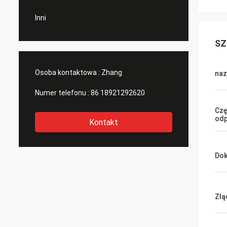
Inni
SZ
Osoba kontaktowa :
Zhang
na
Numer telefonu :
86 18921292620
Czę
odp
Kontakt
Dok
Złą