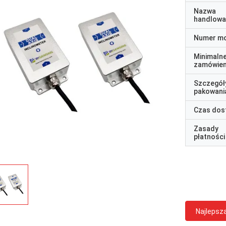
Nazwa
handlowa
Numer m
Minimaln
zamówien
Szczegół
pakowani
Czas dos
Zasady
płatności
Najlepsz