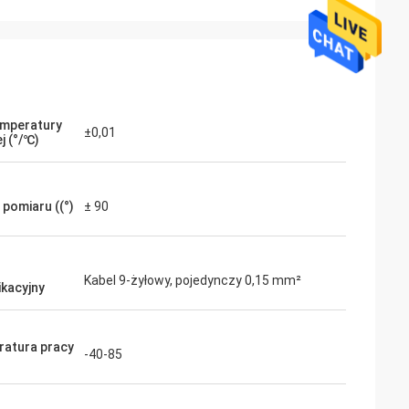
emperatury
±0,01
j (°/℃)
 pomiaru ((°)
± 90
Kabel 9-żyłowy, pojedynczy 0,15 mm²
kacyjny
atura pracy
-40-85