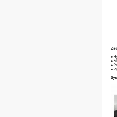
Zas
● H
● M
● P
● P
Sys