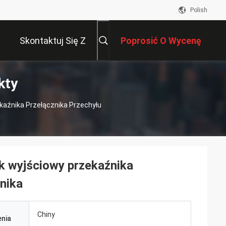
Polish
Skontaktuj Się Z
Poprosić O Wycenę
kty
Nami
aźnika Przełącznika Przechyłu
 wyjściowy przekaźnika
źnika
Chiny
nia