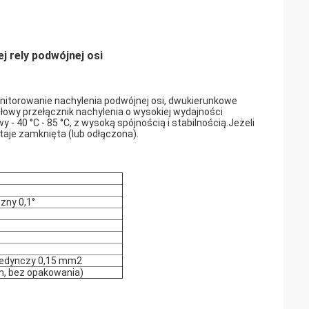
 rely podwójnej osi
nitorowanie nachylenia podwójnej osi, dwukierunkowe
owy przełącznik nachylenia o wysokiej wydajności
 40 °C - 85 °C, z wysoką spójnością i stabilnością.Jeżeli
taje zamknięta (lub odłączona).
zny 0,1°
ojedynczy 0,15 mm2
 m, bez opakowania)