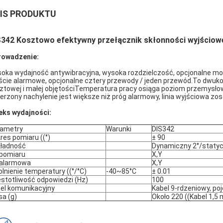
IS PRODUKTU
342 Kosztowo efektywny przełącznik skłonności wyjściowej
owadzenie:
oka wydajność antywibracyjna, wysoka rozdzielczość, opcjonalne mo
ście alarmowe, opcjonalne cztery przewody / jeden przewód.To dwukoł
ztowej i małej objętościTemperatura pracy osiąga poziom przemysłowy -
erzony nachylenie jest większe niż próg alarmowy, linia wyjściowa zos
eks wydajności:
ametry
Warunki
DIS342
res pomiaru ((°)
± 90
ładność
Dynamiczny 2°/statyc
pomiaru
X,Y
 alarmowa
X,Y
lnienie temperatury ((°/°C)
-40~85°C
± 0.01
stotliwość odpowiedzi (Hz)
100
el komunikacyjny
Kabel 9-rdzeniowy, p
a (g)
Około 220 ((Kabel 1,5