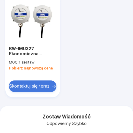
BW-IMU327
Ekonomiczna
jednostka pomiaru
MOQ:
1 zestaw
inercyjnego Modbus
Pobierz najnowszą cenę
IMU
RS232/RS485/TTL
Opcjonalnie
Skontaktuj się teraz
Zostaw Wiadomość
Odpowiemy Szybko