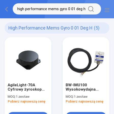
High Performance Mems Gyro 0 01 Deg H
(5)
AgileLight-70A
BW-IMU100
Cyfrowy żyroskop
Wysokowydajna
światłowodowy z
inercyjna jednostka
MOQ:
1 zestaw
MOQ:
1 zestaw
zamkniętą pętlą,
pomiarowa IMU
Pobierz najnowszą cenę
Pobierz najnowszą cenę
jednoosiowy FOG
RS232/RS485/TTL
Opcjonalnie