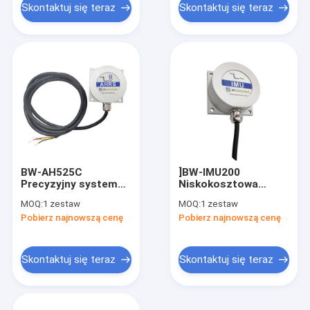
Skontaktuj się teraz
Skontaktuj się teraz
BW-AH525C
]BW-IMU200
Precyzyjny system
Niskokosztowa
odniesienia kursu
inercyjna jednostka
MOQ:
1 zestaw
MOQ:
1 zestaw
CAN o wysokiej
pomiarowa IMU
Pobierz najnowszą cenę
Pobierz najnowszą cenę
precyzji AHRS
RS232/RS485/TTL
Opcjonalnie
Skontaktuj się teraz
Skontaktuj się teraz