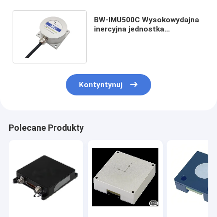
BW-IMU500C Wysokowydajna
inercyjna jednostka
pomiarowa IMU
RS232/485/TTL
Kontyntynuj
Polecane Produkty