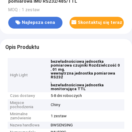
pomiarowa IMU RS232/485/TTL
MOQ：1 zestaw
Najlepsza cena
Skontaktuj się teraz
Opis Produktu
bezwładnościowa jednostka
pomiarowa czujniki Rozdzielczość 0
,
,
01 mg
wewnętrzna jednostka pomiarowa
High Light
RS232
,
bezwładnościowa jednostka
monitorująca TTL
Czas dostawy
5-8 dni roboczych
Miejsce
Chiny
pochodzenia
Minimalne
1 zestaw
zamówienie
Nazwa handlowa
BWSENSING