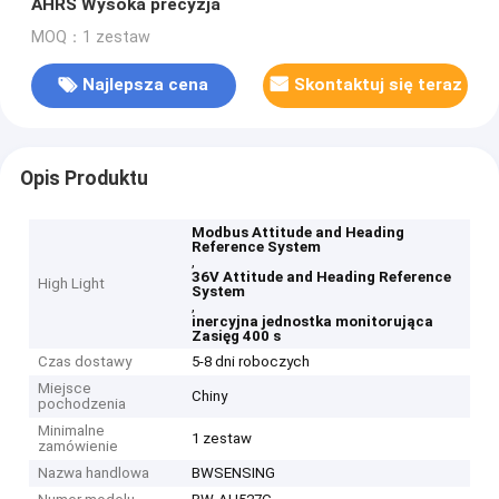
AHRS Wysoka precyzja
MOQ：1 zestaw
Najlepsza cena
Skontaktuj się teraz
Opis Produktu
Modbus Attitude and Heading
Reference System
,
36V Attitude and Heading Reference
High Light
System
,
inercyjna jednostka monitorująca
Zasięg 400 s
Czas dostawy
5-8 dni roboczych
Miejsce
Chiny
pochodzenia
Minimalne
1 zestaw
zamówienie
Nazwa handlowa
BWSENSING