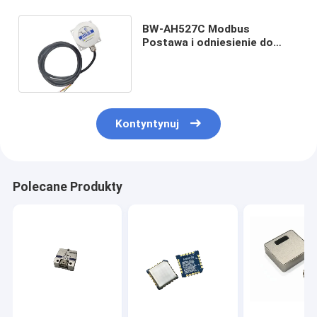
BW-AH527C Modbus
Postawa i odniesienie do
kursu AHRS Wysoka precyzja
Kontyntynuj
Polecane Produkty