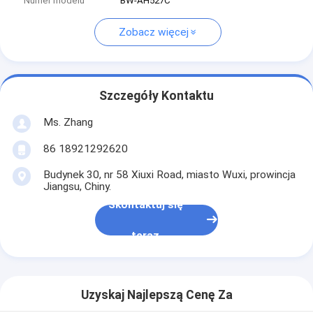
Numer modelu
BW-AH527C
Zobacz więcej
Szczegóły Kontaktu
Ms. Zhang
86 18921292620
Budynek 30, nr 58 Xiuxi Road, miasto Wuxi, prowincja
Jiangsu, Chiny.
Skontaktuj się
teraz
Uzyskaj Najlepszą Cenę Za